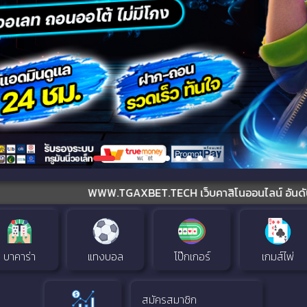
WWW.TGAXBET.TECH เว็บคาสิโนออนไลน์ อันดับ1 ของประเทศไทย ฝาก
บาคาร่า
แทงบอล
โป๊กเกอร์
เกมส์ไพ่
สมัครสมาชิก