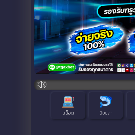
สล็อต
ยิงปลา